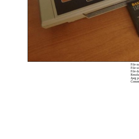
File n
File si
File d
Resolu
Jpeg p
Comm