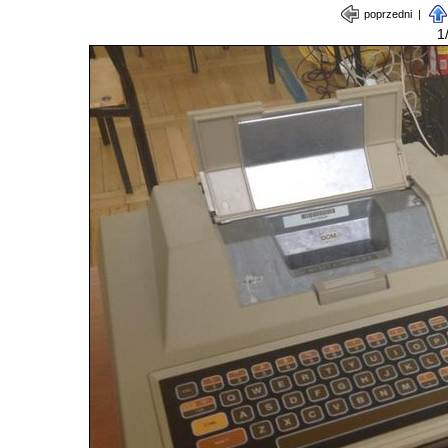
poprzedni
|
1/