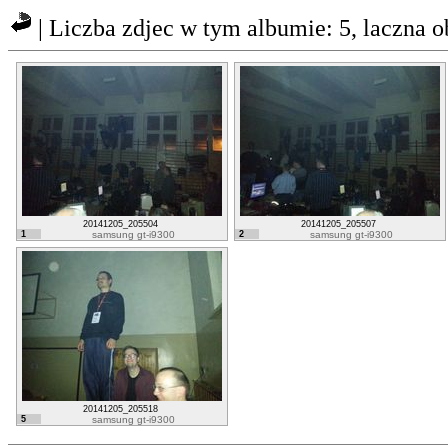
| Liczba zdjec w tym albumie: 5, laczna 
20141205_205504
20141205_205507
1
samsung gt-i9300
2
samsung gt-i9300
20141205_205518
5
samsung gt-i9300