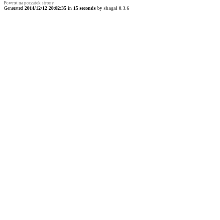
Powrot na poczatek strony
Generated
2014/12/12 20:02:35
in
15 seconds
by
shagal 0.3.6