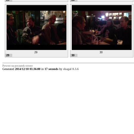
25
26
29
30
29
30
Powrot na poczatek strony
Generated
2014/12/10 01:36:00
in
17 seconds
by
shagal 0.3.6