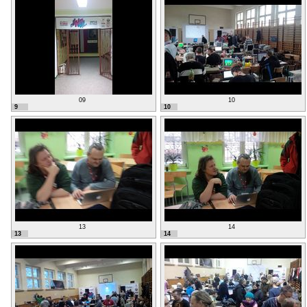
09
10
9
10
13
14
13
14