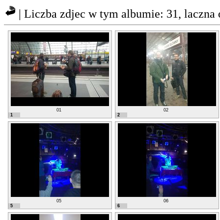
| Liczba zdjec w tym albumie: 31, laczna
01
02
1
2
05
06
5
6