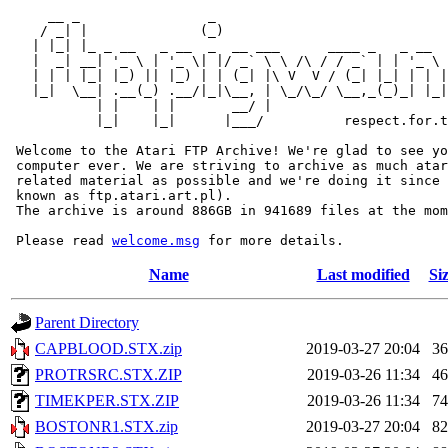
     __ _                _                             
    / _| |              (_)                            
   | |_| |_ _ __   _ __  _  __ ___      ____ _   _ __  
   |  _| __| '_ \ | '_ \| |/ _` \ \ /\ / / _` | | '_ \ 
   | | | |_| |_) || |_) | | (_| |\ V  V / (_| |_| | | |
   |_|  \__| .__(_) .__/|_|\__, | \_/\_/ \__,_(_)_| |_|
           | |    | |       __/ |

           |_|    |_|      |___/          respect.for.t
 Welcome to the Atari FTP Archive! We're glad to see yo
 computer ever. We are striving to archive as much atar
 related material as possible and we're doing it since 
 known as ftp.atari.art.pl).

 The archive is around 886GB in 941689 files at the mom
 Please read 
welcome.msg
Name
Last modified
Si
Parent Directory
CAPBLOOD.STX.zip
2019-03-27 20:04
3
PROTRSRC.STX.ZIP
2019-03-26 11:34
4
TIMEKPER.STX.ZIP
2019-03-26 11:34
7
BOSTONR1.STX.zip
2019-03-27 20:04
8