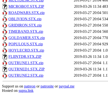
MULTDESK.STX.zip
2019-03-27 20:04
46
MICROBOT.STX.ZIP
2019-03-26 11:34
48
ROADWARS.STX.zip
2019-03-27 20:04
50
OBLIVION.STX.zip
2019-03-27 20:04
53
GRIDIRON.STX.zip
2019-03-27 20:04
55
TIMEBAND.STX.zip
2019-03-27 20:04
56
GOLDAMER.STX.zip
2019-03-27 20:04
77
POPULOUS.STX.zip
2019-03-27 20:04
92
HOYLECRD.STX.zip
2019-03-27 20:04
1.
FLIINTDR.STX.ZIP
2019-03-26 11:34
1.
OUTRUNE1.STX.zip
2019-03-27 20:04
1.
OUTRNED1.STX.ZIP
2019-03-26 11:34
1.
OUTRUNE2.STX.zip
2019-03-27 20:04
1.
Support us on
patreon
or
patronite
or
paypal.me
Hosted on
supra.link